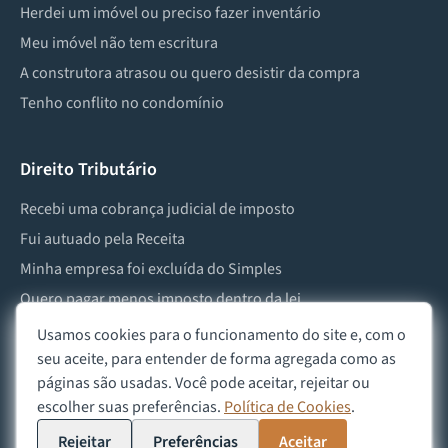
Herdei um imóvel ou preciso fazer inventário
Meu imóvel não tem escritura
A construtora atrasou ou quero desistir da compra
Tenho conflito no condomínio
Direito Tributário
Recebi uma cobrança judicial de imposto
Fui autuado pela Receita
Minha empresa foi excluída do Simples
Quero pagar menos imposto dentro da lei
Preciso lidar com imposto de herança ou doação
Usamos cookies para o funcionamento do site e, com o
seu aceite, para entender de forma agregada como as
páginas são usadas. Você pode aceitar, rejeitar ou
escolher suas preferências.
Política de Cookies
.
©
2026
Advocacia Custódio
Política de Privacidade
Política de Cookies
Aviso Legal
Rejeitar
Preferências
Aceitar