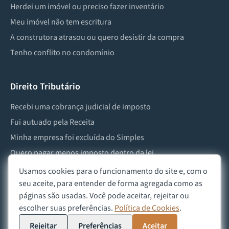
Herdei um imóvel ou preciso fazer inventário
Meu imóvel não tem escritura
A construtora atrasou ou quero desistir da compra
Tenho conflito no condomínio
Direito Tributário
Recebi uma cobrança judicial de imposto
Fui autuado pela Receita
Minha empresa foi excluída do Simples
Quero pagar menos imposto dentro da lei
Preciso lidar com imposto de herança ou doação
Usamos cookies para o funcionamento do site e, com o
seu aceite, para entender de forma agregada como as
páginas são usadas. Você pode aceitar, rejeitar ou
escolher suas preferências.
Política de Cookies
.
©
2026
Advocacia Custódio
Política de Privacidade
Política de Cookies
Aviso Legal
Rejeitar
Preferências
Aceitar