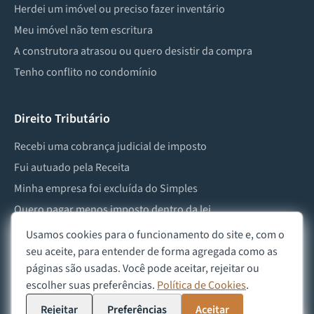
Herdei um imóvel ou preciso fazer inventário
Meu imóvel não tem escritura
A construtora atrasou ou quero desistir da compra
Tenho conflito no condomínio
Direito Tributário
Recebi uma cobrança judicial de imposto
Fui autuado pela Receita
Minha empresa foi excluída do Simples
Quero pagar menos imposto dentro da lei
Preciso lidar com imposto de herança ou doação
Usamos cookies para o funcionamento do site e, com o
seu aceite, para entender de forma agregada como as
páginas são usadas. Você pode aceitar, rejeitar ou
escolher suas preferências.
Política de Cookies
.
©
2026
Advocacia Custódio
Política de Privacidade
Política de Cookies
Aviso Legal
Rejeitar
Preferências
Aceitar