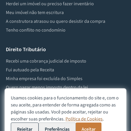
Herdei um imóvel ou preciso fazer inventário
Meu imóvel não tem escritura
A construtora atrasou ou quero desistir da compra
Tenho conflito no condomínio
Direito Tributário
Recebi uma cobrança judicial de imposto
Fui autuado pela Receita
Minha empresa foi excluída do Simples
Quero pagar menos imposto dentro da lei
Preciso lidar com imposto de herança ou doação
Usamos cookies para o funcionamento do site e, com o
seu aceite, para entender de forma agregada como as
páginas são usadas. Você pode aceitar, rejeitar ou
escolher suas preferências.
Política de Cookies
.
©
2026
Advocacia Custódio
Política de Privacidade
Política de Cookies
Aviso Legal
Rejeitar
Preferências
Aceitar