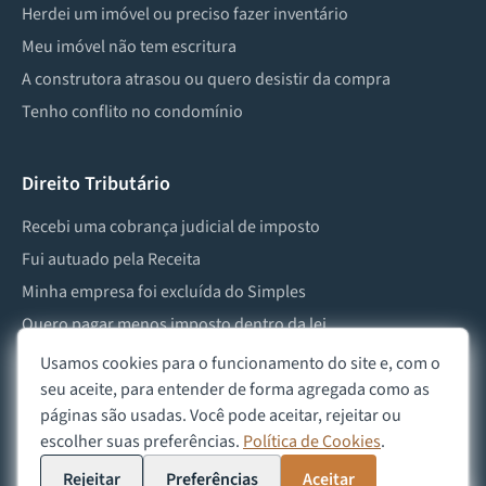
Herdei um imóvel ou preciso fazer inventário
Meu imóvel não tem escritura
A construtora atrasou ou quero desistir da compra
Tenho conflito no condomínio
Direito Tributário
Recebi uma cobrança judicial de imposto
Fui autuado pela Receita
Minha empresa foi excluída do Simples
Quero pagar menos imposto dentro da lei
Preciso lidar com imposto de herança ou doação
Usamos cookies para o funcionamento do site e, com o
seu aceite, para entender de forma agregada como as
páginas são usadas. Você pode aceitar, rejeitar ou
escolher suas preferências.
Política de Cookies
.
©
2026
Advocacia Custódio
Política de Privacidade
Política de Cookies
Aviso Legal
Rejeitar
Preferências
Aceitar