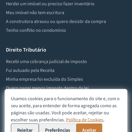
Herdei um imóvel ou preciso fazer inventário
Meu imóvel não tem escritura
A construtora atrasou ou quero desistir da compra
Tenho conflito no condomínio
Direito Tributário
Recebi uma cobrança judicial de imposto
Fui autuado pela Receita
Minha empresa foi excluída do Simples
Quero pagar menos imposto dentro da lei
Preciso lidar com imposto de herança ou doação
Usamos cookies para o funcionamento do site e, com o
seu aceite, para entender de forma agregada como as
páginas são usadas. Você pode aceitar, rejeitar ou
escolher suas preferências.
Política de Cookies
.
©
2026
Advocacia Custódio
Política de Privacidade
Política de Cookies
Aviso Legal
Rejeitar
Preferências
Aceitar