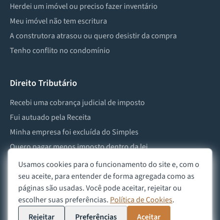
Herdei um imóvel ou preciso fazer inventário
Meu imóvel não tem escritura
A construtora atrasou ou quero desistir da compra
Tenho conflito no condomínio
Direito Tributário
Recebi uma cobrança judicial de imposto
Fui autuado pela Receita
Minha empresa foi excluída do Simples
Quero pagar menos imposto dentro da lei
Preciso lidar com imposto de herança ou doação
Usamos cookies para o funcionamento do site e, com o
seu aceite, para entender de forma agregada como as
páginas são usadas. Você pode aceitar, rejeitar ou
escolher suas preferências.
Política de Cookies
.
©
2026
Advocacia Custódio
Política de Privacidade
Política de Cookies
Aviso Legal
Rejeitar
Preferências
Aceitar