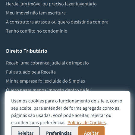
Herdei um imóvel ou preciso fazer inventário
Meu imóvel não tem escritura
A construtora atrasou ou quero desistir da compra
Tenho conflito no condomínio
Direito Tributário
Recebi uma cobrança judicial de imposto
Fui autuado pela Receita
Minha empresa foi excluída do Simples
Quero pagar menos imposto dentro da lei
Preciso lidar com imposto de herança ou doação
Usamos cookies para o funcionamento do site e, com o
seu aceite, para entender de forma agregada como as
páginas são usadas. Você pode aceitar, rejeitar ou
escolher suas preferências.
Política de Cookies
.
©
2026
Advocacia Custódio
Política de Privacidade
Política de Cookies
Aviso Legal
Rejeitar
Preferências
Aceitar