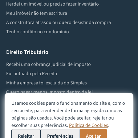
Herdei um imóvel ou preciso fazer inventário
Meu imóvel não tem escritura
A construtora atrasou ou quero desistir da compra
Tenho conflito no condomínio
Direito Tributário
Recebi uma cobrança judicial de imposto
Fui autuado pela Receita
Minha empresa foi excluída do Simples
Quero pagar menos imposto dentro da lei
Preciso lidar com imposto de herança ou doação
Usamos cookies para o funcionamento do site e, com o
seu aceite, para entender de forma agregada como as
páginas são usadas. Você pode aceitar, rejeitar ou
escolher suas preferências.
Política de Cookies
.
©
2026
Advocacia Custódio
Política de Privacidade
Política de Cookies
Aviso Legal
Rejeitar
Preferências
Aceitar