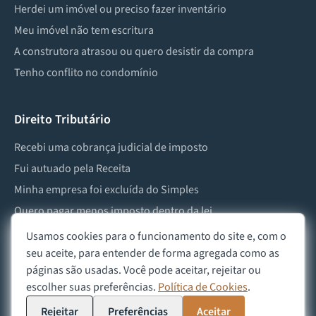
Herdei um imóvel ou preciso fazer inventário
Meu imóvel não tem escritura
A construtora atrasou ou quero desistir da compra
Tenho conflito no condomínio
Direito Tributário
Recebi uma cobrança judicial de imposto
Fui autuado pela Receita
Minha empresa foi excluída do Simples
Quero pagar menos imposto dentro da lei
Preciso lidar com imposto de herança ou doação
Usamos cookies para o funcionamento do site e, com o
seu aceite, para entender de forma agregada como as
páginas são usadas. Você pode aceitar, rejeitar ou
escolher suas preferências.
Política de Cookies
.
©
2026
Advocacia Custódio
Política de Privacidade
Política de Cookies
Aviso Legal
Rejeitar
Preferências
Aceitar