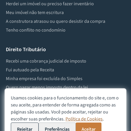
Herdei um imóvel ou preciso fazer inventário
Meu imóvel não tem escritura
A construtora atrasou ou quero desistir da compra
Tenho conflito no condomínio
Direito Tributário
Recebi uma cobrança judicial de imposto
Fui autuado pela Receita
Minha empresa foi excluída do Simples
Quero pagar menos imposto dentro da lei
Preciso lidar com imposto de herança ou doação
Usamos cookies para o funcionamento do site e, com o
seu aceite, para entender de forma agregada como as
páginas são usadas. Você pode aceitar, rejeitar ou
escolher suas preferências.
Política de Cookies
.
©
2026
Advocacia Custódio
Política de Privacidade
Política de Cookies
Aviso Legal
Rejeitar
Preferências
Aceitar