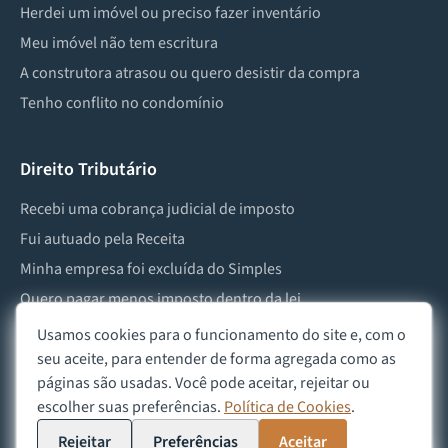
Herdei um imóvel ou preciso fazer inventário
Meu imóvel não tem escritura
A construtora atrasou ou quero desistir da compra
Tenho conflito no condomínio
Direito Tributário
Recebi uma cobrança judicial de imposto
Fui autuado pela Receita
Minha empresa foi excluída do Simples
Quero pagar menos imposto dentro da lei
Preciso lidar com imposto de herança ou doação
Usamos cookies para o funcionamento do site e, com o
seu aceite, para entender de forma agregada como as
páginas são usadas. Você pode aceitar, rejeitar ou
escolher suas preferências.
Política de Cookies
.
©
2026
Advocacia Custódio
Política de Privacidade
Política de Cookies
Aviso Legal
Rejeitar
Preferências
Aceitar